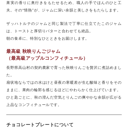
果実の香りに奥行きをもたせるため、職人の手でほんのひと工
夫。その“情熱”が、ジャムに深い余韻と美しさをもたらします。
ザッハトルテのジャムと同じ製法で丁寧に仕立てたこのジャム
は、トーストと厚切りバターと合わせても絶品。
朝の食卓に、特別なひとときをお届けします。
最高級 秋映りんごジャム
（最高級アップルコンフィチュール）
長野県高山村の契約農家で育った秋映りんごを贅沢に煮詰めまし
た。
扇状地ならではの水はけと昼夜の寒暖差が生む酸味と香りをその
ままに、果肉の輪郭を感じるほどにやわらかく仕上げています。
ひと匙ごとに、秋の澄んだ空気とりんごの爽やかな余韻が広がる
上品なコンフィチュールです。
チョコレートプレートについて