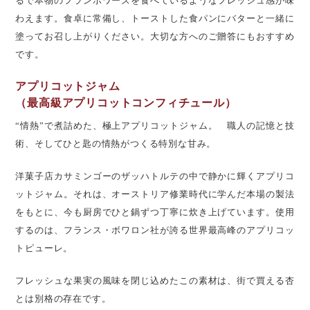
るで本物のフランボワーズを食べているようなフレッシュ感が味
わえます。食卓に常備し、トーストした食パンにバターと一緒に
塗ってお召し上がりください。大切な方へのご贈答にもおすすめ
です。
アプリコットジャム
（最高級アプリコットコンフィチュール）
“情熱”で煮詰めた、極上アプリコットジャム。 職人の記憶と技
術、そしてひと匙の情熱がつくる特別な甘み。
洋菓子店カサミンゴーのザッハトルテの中で静かに輝くアプリコ
ットジャム。それは、オーストリア修業時代に学んだ本場の製法
をもとに、今も厨房でひと鍋ずつ丁寧に炊き上げています。使用
するのは、フランス・ボワロン社が誇る世界最高峰のアプリコッ
トピューレ。
フレッシュな果実の風味を閉じ込めたこの素材は、街で買える杏
とは別格の存在です。