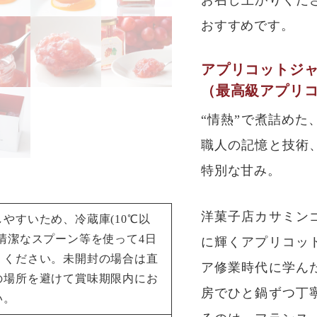
おすすめです。
アプリコットジ
（最高級アプリ
“情熱”で煮詰め
職人の記憶と技術
特別な甘み。
洋菓子店カサミン
やすいため、冷蔵庫(10℃以
清潔なスプーン等を使って4日
に輝くアプリコッ
りください。未開封の場合は直
ア修業時代に学ん
の場所を避けて賞味期限内にお
房でひと鍋ずつ丁
い。