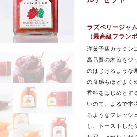
ラズベリージャ
（最高級フラン
洋菓子店カサミン
高品質の木苺をジ
のはじけるような
の食感もほどよく
香料をはじめとす
いので、まるで本
るようなフレッシ
し、トーストした
お召し上がりくだ