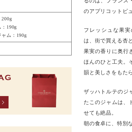
るのは、フランス
のアプリコットピ
00g
190g
フレッシュな果実
ャム：190g
は、街で買える杏
果実の香りに奥行
ほんのひと工夫。
韻と美しさをもた
AG
ザッハトルテのジ
たこのジャムは、
せても絶品。
朝の食卓に、特別