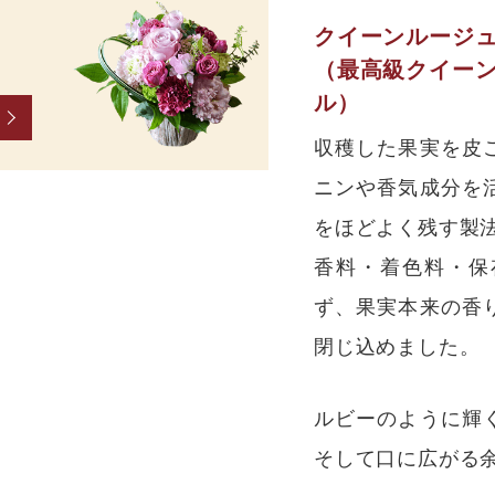
クイーンルージ
（最高級クイー
ル）
収穫した果実を皮
ニンや香気成分を
をほどよく残す製
香料・着色料・保
ず、果実本来の香
閉じ込めました。
ルビーのように輝
そして口に広がる