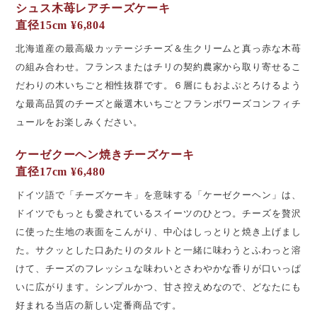
シュス木苺レアチーズケーキ
直径15cm ¥6,804
北海道産の最高級カッテージチーズ＆生クリームと真っ赤な木苺
の組み合わせ。フランスまたはチリの契約農家から取り寄せるこ
だわりの木いちごと相性抜群です。６層にもおよぶとろけるよう
な最高品質のチーズと厳選木いちごとフランボワーズコンフィチ
ュールをお楽しみください。
ケーゼクーヘン焼きチーズケーキ
直径17cm ¥6,480
ドイツ語で「チーズケーキ」を意味する「ケーゼクーヘン」は、
ドイツでもっとも愛されているスイーツのひとつ。チーズを贅沢
に使った生地の表面をこんがり、中心はしっとりと焼き上げまし
た。サクッとした口あたりのタルトと一緒に味わうとふわっと溶
けて、チーズのフレッシュな味わいとさわやかな香りが口いっぱ
いに広がります。シンプルかつ、甘さ控えめなので、どなたにも
好まれる当店の新しい定番商品です。