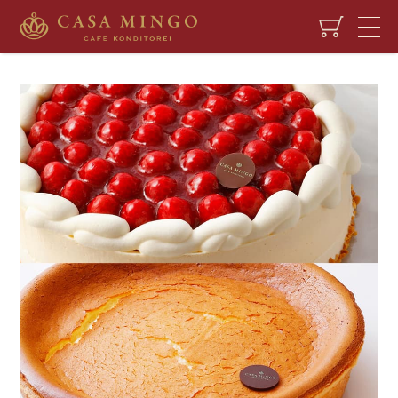
HOME
CAKE
シュス木苺レアチーズケーキ15CM＆ケーゼクーヘン焼きチーズケーキ17CMセ
ット