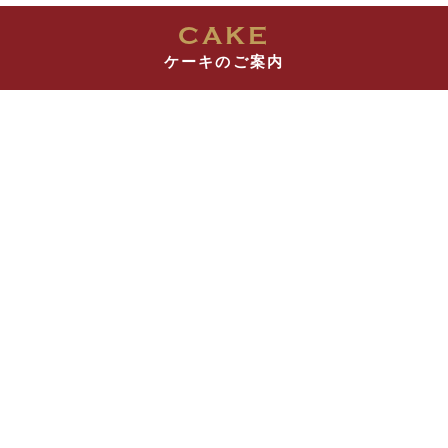
CAKE
ケーキのご案内
シュス木苺
シュヴァルツベルダー
レアチーズケーキ
キルシュトルテ
直径12cm〜｜¥5,616〜
直径12cm〜｜¥5,400〜