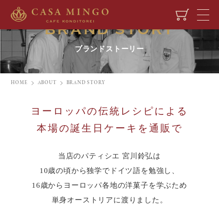
BRAND STORY
ブランドストーリー
HOME
ABOUT
BRAND STORY
ヨーロッパの伝統レシピによる
本場の誕生日ケーキを通販で
当店のパティシエ 宮川鈴弘は
10歳の頃から独学でドイツ語を勉強し、
16歳からヨーロッパ各地の洋菓子を学ぶため
単身オーストリアに渡りました。